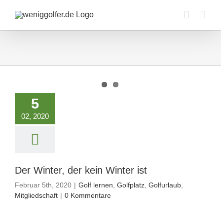
Zum
Inhalt
springen
nter, der kein
Winter ist
5
ernen
Golfplatz
02, 2020
olfurlaub
tgliedschaft
Der Winter, der kein Winter ist
Februar 5th, 2020
|
Golf lernen
,
Golfplatz
,
Golfurlaub
,
Mitgliedschaft
|
0 Kommentare